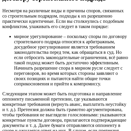
Несмотря на различные виды и причины споров, связанных
со строительным подрядом, подходы к их разрешению
практически идентичные. Если вы столкнулись с подобным
конфликтом, улаживать его следует в таком порядке:
мирное урегулирование – поскольку споры по договору
строительного подряда относятся к арбитражным,
досудебное урегулирование является требованием
законодательства перед тем, как обращаться в суд. Но
если отбросить законодательные ограничения, всё равно
такой подход может быть достаточно эффективным.
Начинать разрешение спора в мирном русле следует с
переговоров, во время которых стороны заявляют о
своих позициях и пытаются найти общие точки
соприкосновения и прийти к компромиссу.
Следующим этапом может быть подготовка и направление
оппоненту письменной претензии, где указываются
конкретные требования (вернуть аванс, выплатить неустойку
и т. д.). Претензия должна быть грамотно аргументирована,
чтобы требования не выглядели голословными: указываются
конкретные пункты договора, прилагаются подтверждающие
документы и т. д. Далее бумаги отправляются оппоненту в
споре и ожидается ответ на них. В случае, если претензия