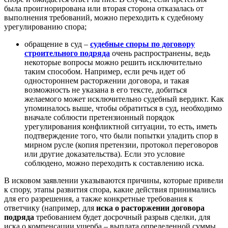
была проигнорирована или вторая сторона отказалась от
выполнения требований, можно переходить к судебному
урегулированию спора;
обращение в суд –
судебные споры по договору
строительного подряда
очень распространены, ведь
некоторые вопросы можно решить исключительно
таким способом. Например, если речь идет об
одностороннем расторжении договора, и такая
возможность не указана в его тексте, добиться
желаемого может исключительно судебный вердикт. Как
упоминалось выше, чтобы обратиться в суд, необходимо
вначале соблюсти претензионный порядок
урегулирования конфликтной ситуации, то есть, иметь
подтверждение того, что были попытки уладить спор в
мирном русле (копия претензии, протокол переговоров
или другие доказательства). Если это условие
соблюдено, можно переходить к составлению иска.
В исковом заявлении указываются причины, которые привели
к спору, этапы развития спора, какие действия принимались
для его разрешения, а также конкретные требования к
ответчику (например, для
иска о расторжении договора
подряда
требованием будет досрочный разрыв сделки, для
иска о компенсации ущерба – выплата определенной суммы