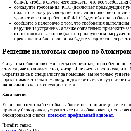
банка), чтобы в случае чего доказать, что все требовани
обжалуйте требования ФНС (исключает предыдущий пункт
подайте жалобу руководству отделения налоговой инспекц
удовлетворения требований ФНС будет обязана разблокир
сообщите в налоговую о том, что требования выполнены,
нарушения устранены, а также обязательно приложите за
от нескольких факторов (характер нарушения, загруженно
прекращении блокировки вы будете уведомлены через тот
Решение налоговых споров по блокировк
Ситуация с блокировками всегда неприятная, но особенно она у
этом случае возникает спор, который не очень просто уладить.
Обратившись к специалисту за помощью, вы не только узнаете,
юрист поможет подать жалобу, подготовить иск в суд и добить
налоговая
, в каких ситуациях и т. д.
Заключение
Если ваш расчетный счет был заблокирован по инициативе на
причину блокировки, устранить ее (или обжаловать), после че
блокировками счетов,
поможет профильный адвокат
.
Читайте также
Статьи
29.07.2026