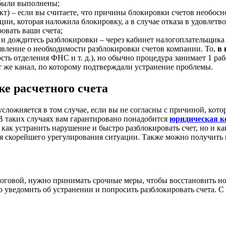
я были выполнены;
) – если вы считаете, что причины блокировки счетов необос
ии, которая наложила блокировку, а в случае отказа в удовлетв
овать ваши счета;
 и дождитесь разблокировки – через кабинет налогоплательщика
явление о необходимости разблокировки счетов компании. То,
в 
сть отделения ФНС и т. д.), но обычно процедура занимает 1 ра
 же канал, по которому подтверждали устранение проблемы.
е расчетного счета
сложняется в том случае, если вы не согласны с причиной, кото
 В таких случаях вам гарантировано понадобится
юридическая к
 как устранить нарушение и быстро разблокировать счет, но и к
ся скорейшего урегулирования ситуации. Также можно получить 
логовой, нужно принимать срочные меры, чтобы восстановить н
го уведомить об устранении и попросить разблокировать счета. С