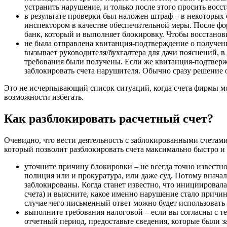
устранить нарушение, и только после этого просить восс
в результате проверки был наложен штраф – в некоторых 
инспектором в качестве обеспечительной меры. После фо
банк, который и выполняет блокировку. Чтобы восстанов
не была отправлена квитанция-подтверждение о получен
вызывает руководителя/бухгалтера для дачи пояснений, в
требования были получены. Если же квитанция-подтверж
заблокировать счета нарушителя. Обычно сразу решение о
Это не исчерпывающий список ситуаций, когда счета фирмы мо
возможности избегать.
Как разблокировать расчетный счет?
Очевидно, что вести деятельность с заблокированными счетами
который позволит разблокировать счета максимально быстро и
уточните причину блокировки – не всегда точно известно,
полиция или и прокуратура, или даже суд. Потому вначале
заблокированы. Когда станет известно, что инициировал
счета) и выясните, какое именно нарушение стало причи
случае чего письменный ответ можно будет использовать 
выполните требования налоговой – если вы согласны с те
отчетный период, предоставьте сведения, которые были 