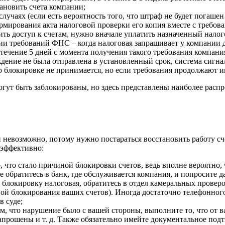
тановить счета компании;
случаях (если есть вероятность того, что штраф не будет погаш
рмирования акта налоговой проверки его копия вместе с требов
ить доступ к счетам, нужно вначале уплатить назначенный нало
ии требований ФНС – когда налоговая запрашивает у компании
 течение 5 дней с момента получения такого требования компан
дение не была отправлена в установленный срок, система сигн
 блокировке не принимается, но если требования продолжают иг
гут быть заблокированы, но здесь представлены наиболее расп
 невозможно, потому нужно постараться восстановить работу сч
 эффективно:
 что стало причиной блокировки счетов, ведь вполне вероятно, 
 обратитесь в банк, где обслуживается компания, и попросите д
а блокировку налоговая, обратитесь в отдел камеральных пров
ной блокирования ваших счетов). Иногда достаточно телефонного
в суде;
м, что нарушение было с вашей стороны, выполните то, что от в
запрошены и т. д. Также обязательно имейте документальное по