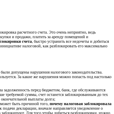
кировка расчетного счета. Это очень неприятно, ведь
акупки и продажи, платить за аренду помещений и
локировки счета
, быстро устранить все недочеты и добиться
о инициативе налоговой, как разблокировать его максимально
й были допущены нарушения налогового законодательства.
спользуется. За какие же нарушения можно попасть под настолько
ла задолженность перед бюджетом, банк, где обслуживаются
ше требуемой суммы, счет останется заблокированным до тех
о окончательной выплаты долга;
о может быть причиной того,
почему налоговая заблокировала
к подачи декларации, вначале направляется уведомление о
та заблокируют. Для того чтобы добиться разблокировки, нужно