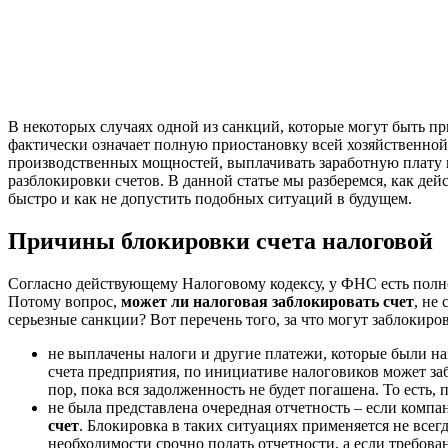
В некоторых случаях одной из санкций, которые могут быть пр
фактически означает полную приостановку всей хозяйственной 
производственных мощностей, выплачивать заработную плату и 
разблокировки счетов. В данной статье мы разберемся, как дей
быстро и как не допустить подобных ситуаций в будущем.
Причины блокировки счета налоговой
Согласно действующему Налоговому кодексу, у ФНС есть полн
Потому вопрос,
может ли налоговая заблокировать счет
, не
серьезные санкции? Вот перечень того, за что могут заблокиров
не выплачены налоги и другие платежи, которые были на
счета предприятия, по инициативе налоговиков может за
пор, пока вся задолженность не будет погашена. То есть,
не была представлена очередная отчетность – если компа
счет
. Блокировка в таких ситуациях применяется не все
необходимости срочно подать отчетности, а если требова