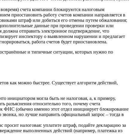
ен вовремя) счета компании блокируются налоговым
анием приостановить работу счетов компании направляется в
говиками штраф или добиться его отмены путем обжалования;
 дополнительные данные при проведении проверки или
ия должна отправить электронное подтверждение, что
ализирует инспектору о выявленном нарушении и предлагает
норироваться, работа счетов будет приостановлена.
ространённые и типичные ситуации, которых нужно по
етов как можно быстрее. Существует алгоритм действий,
что инициатором могла быть не налоговая, а, к примеру,
ать разъяснения относительно того, почему счета
ерок ФНС (обычно именно этот отдел инициирует блокирование
 звонка, но лучше направить официальный запрос – тогда в
ас просит налоговая: уплатите штраф, подайте декларацию за
дтверждение выполненных действий (например, платежка из