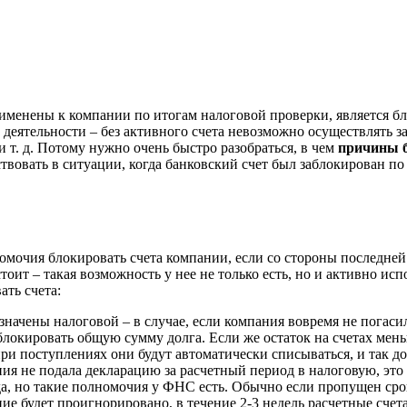
именены к компании по итогам налоговой проверки, является бло
деятельности – без активного счета невозможно осуществлять з
т. д. Потому нужно очень быстро разобраться, в чем
причины б
ствовать в ситуации, когда банковский счет был заблокирован п
омочия блокировать счета компании, если со стороны последне
 стоит – такая возможность у нее не только есть, но и активно и
ать счета:
значены налоговой – в случае, если компания вовремя не погаси
блокировать общую сумму долга. Если же остаток на счетах мень
 при поступлениях они будут автоматически списываться, и так д
ния не подала декларацию за расчетный период в налоговую, эт
гда, но такие полномочия у ФНС есть. Обычно если пропущен сро
ние будет проигнорировано, в течение 2-3 недель расчетные сче