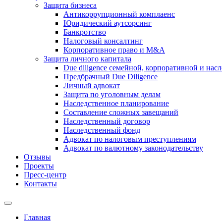
Защита бизнеса
Антикоррупционный комплаенс
Юридический аутсорсинг
Банкротство
Налоговый консалтинг
Корпоративное право и M&A
Защита личного капитала
Due diligence семейной, корпоративной и нас
Предбрачный Due Diligence
Личный адвокат
Защита по уголовным делам
Наследственное планирование
Составление сложных завещаний
Наследственный договор
Наследственный фонд
Адвокат по налоговым преступлениям
Адвокат по валютному законодательству
Отзывы
Проекты
Пресс-центр
Контакты
Главная